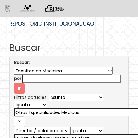
Skip
REPOSITORIO INSTITUCIONAL UAQ
navigation
Buscar
Buscar:
por
Filtros actuales: