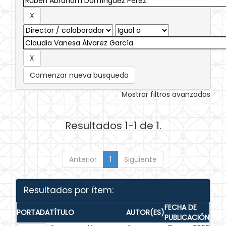
Comenzar nueva busqueda
Mostrar filtros avanzados
Resultados 1-1 de 1.
Anterior
1
Siguiente
Resultados por ítem:
FECHA DE
PORTADA
TÍTULO
AUTOR(ES)
PUBLICACIÓN