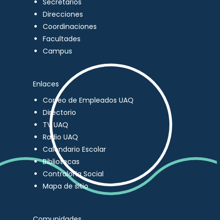
Secretarios
Direcciones
Coordinaciones
Facultades
Campus
Enlaces
Correo de Empleados UAQ
Directorio
TV UAQ
Radio UAQ
Calendario Escolar
Bibliotecas
Contraloría Social
Mapa de sitio
Comunidades