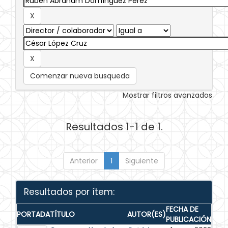
Comenzar nueva busqueda
Mostrar filtros avanzados
Resultados 1-1 de 1.
Anterior
1
Siguiente
Resultados por ítem:
FECHA DE
PORTADA
TÍTULO
AUTOR(ES)
PUBLICACIÓN