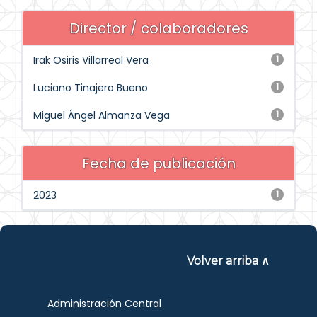
Director / colaboradores
Irak Osiris Villarreal Vera
1
Luciano Tinajero Bueno
1
Miguel Ángel Almanza Vega
1
Fecha de publicación
2023
1
Volver arriba ∧
Administración Central