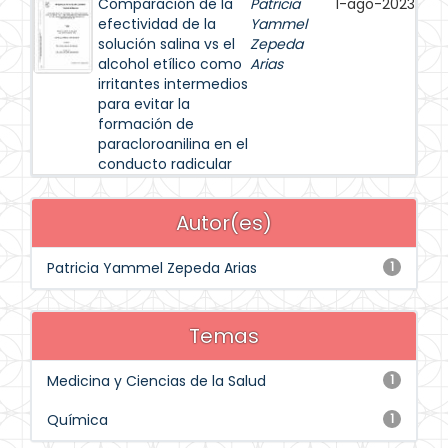
Comparación de la
Patricia
1-ago-2023
efectividad de la
Yammel
solución salina vs el
Zepeda
alcohol etílico como
Arias
irritantes intermedios
para evitar la
formación de
paracloroanilina en el
conducto radicular
Autor(es)
Patricia Yammel Zepeda Arias
1
Temas
Medicina y Ciencias de la Salud
1
Química
1