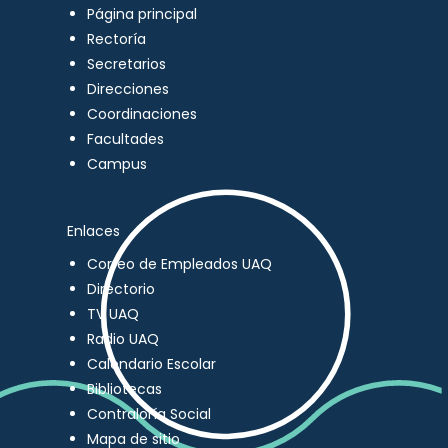
Página principal
Rectoría
Secretarios
Direcciones
Coordinaciones
Facultades
Campus
Enlaces
Correo de Empleados UAQ
Directorio
TV UAQ
Radio UAQ
Calendario Escolar
Bibliotecas
Contraloría Social
Mapa de sitio