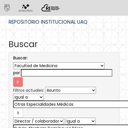
Skip
REPOSITORIO INSTITUCIONAL UAQ
navigation
Buscar
Buscar:
por
Filtros actuales: