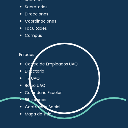
Secretarios
Direcciones
Coordinaciones
Facultades
Campus
Enlaces
Correo de Empleados UAQ
Directorio
TV UAQ
Radio UAQ
Calendario Escolar
Bibliotecas
Contraloría Social
Mapa de sitio