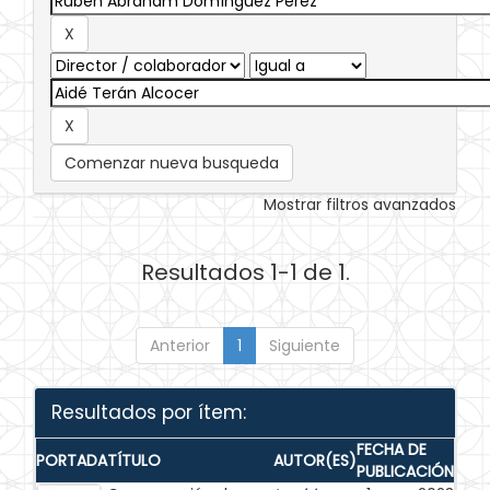
Comenzar nueva busqueda
Mostrar filtros avanzados
Resultados 1-1 de 1.
Anterior
1
Siguiente
Resultados por ítem:
FECHA DE
PORTADA
TÍTULO
AUTOR(ES)
PUBLICACIÓN