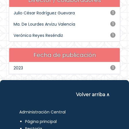
Director / colaboradores
Julio César Rodríguez Guevara
1
Ma. De Lourdes Arvizu Valencia
1
Verónica Reyes Reséndiz
1
Fecha de publicación
2023
1
Volver arriba ∧
Administración Central
Página principal
Rectoría