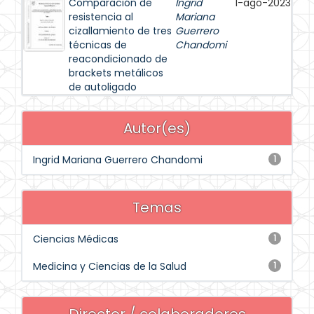
Comparación de
Ingrid
1-ago-2023
resistencia al
Mariana
cizallamiento de tres
Guerrero
técnicas de
Chandomi
reacondicionado de
brackets metálicos
de autoligado
Autor(es)
Ingrid Mariana Guerrero Chandomi
1
Temas
Ciencias Médicas
1
Medicina y Ciencias de la Salud
1