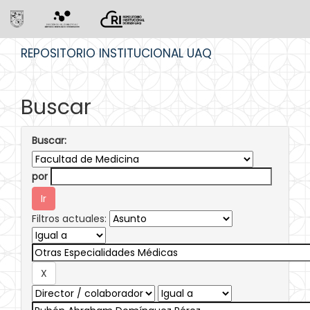
Skip
REPOSITORIO INSTITUCIONAL UAQ
navigation
Buscar
Buscar:
por
Filtros actuales: