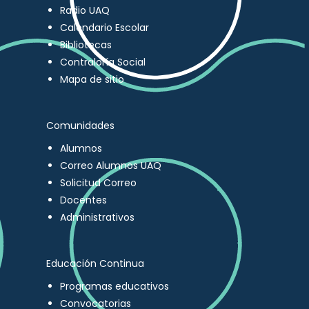
Radio UAQ
Calendario Escolar
Bibliotecas
Contraloría Social
Mapa de sitio
Comunidades
Alumnos
Correo Alumnos UAQ
Solicitud Correo
Docentes
Administrativos
Educación Continua
Programas educativos
Convocatorias