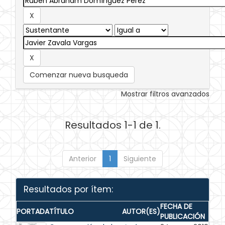
Comenzar nueva busqueda
Mostrar filtros avanzados
Resultados 1-1 de 1.
Anterior
1
Siguiente
Resultados por ítem:
FECHA DE
PORTADA
TÍTULO
AUTOR(ES)
PUBLICACIÓN