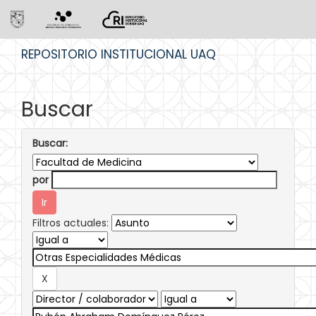
Skip
REPOSITORIO INSTITUCIONAL UAQ
navigation
Buscar
Buscar:
por
Filtros actuales: