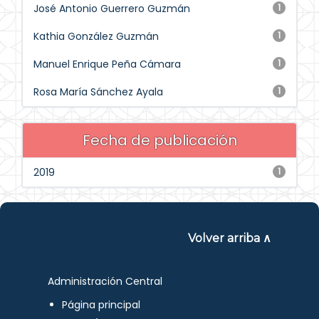
José Antonio Guerrero Guzmán
1
Kathia González Guzmán
1
Manuel Enrique Peña Cámara
1
Rosa María Sánchez Ayala
1
Fecha de publicación
2019
1
Volver arriba ∧
Administración Central
Página principal