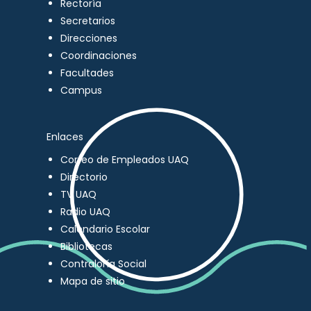
Rectoría
Secretarios
Direcciones
Coordinaciones
Facultades
Campus
Enlaces
Correo de Empleados UAQ
Directorio
TV UAQ
Radio UAQ
Calendario Escolar
Bibliotecas
Contraloría Social
Mapa de sitio