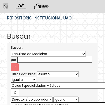
Skip
REPOSITORIO INSTITUCIONAL UAQ
navigation
Buscar
Buscar:
por
Filtros actuales: