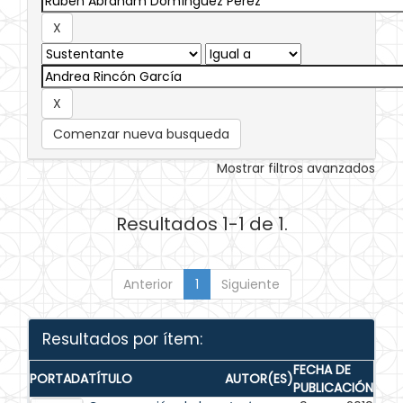
Comenzar nueva busqueda
Mostrar filtros avanzados
Resultados 1-1 de 1.
Anterior
1
Siguiente
Resultados por ítem:
FECHA DE
PORTADA
TÍTULO
AUTOR(ES)
PUBLICACIÓN