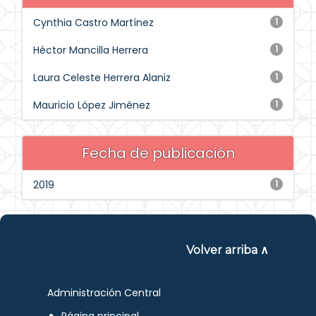
Cynthia Castro Martínez
1
Héctor Mancilla Herrera
1
Laura Celeste Herrera Alaniz
1
Mauricio López Jiménez
1
Fecha de publicación
2019
1
Volver arriba ∧
Administración Central