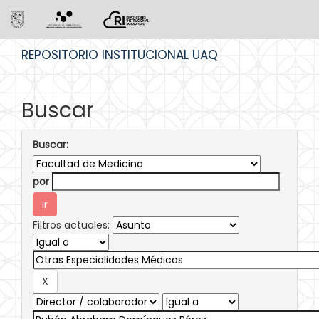
Skip
REPOSITORIO INSTITUCIONAL UAQ
navigation
Buscar
Buscar:
por
Filtros actuales: