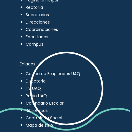
Página principal
Rectoría
Secretarios
Direcciones
Coordinaciones
Facultades
Campus
Enlaces
Correo de Empleados UAQ
Directorio
TV UAQ
Radio UAQ
Calendario Escolar
Bibliotecas
Contraloría Social
Mapa de sitio