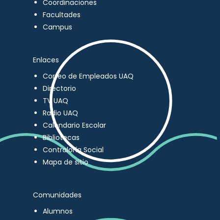
Coordinaciones
Facultades
Campus
Enlaces
Correo de Empleados UAQ
Directorio
TV UAQ
Radio UAQ
Calendario Escolar
Bibliotecas
Contraloría Social
Mapa de sitio
Comunidades
Alumnos