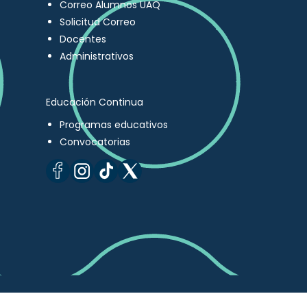
Correo Alumnos UAQ
Solicitud Correo
Docentes
Administrativos
Educación Continua
Programas educativos
Convocatorias