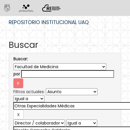
Skip
REPOSITORIO INSTITUCIONAL UAQ
navigation
Buscar
Buscar:
por
Filtros actuales: