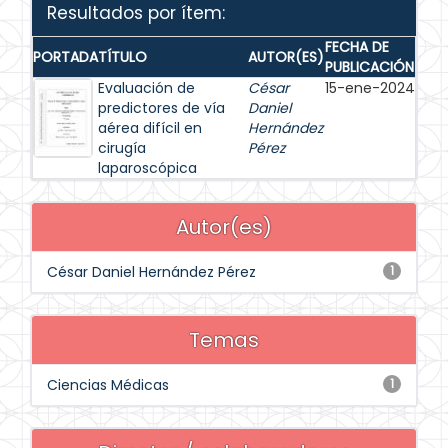
Resultados por ítem:
FECHA DE
PORTADA
TÍTULO
AUTOR(ES)
PUBLICACIÓN
Evaluación de
César
15-ene-2024
predictores de vía
Daniel
aérea difícil en
Hernández
cirugía
Pérez
laparoscópica
Autor(es)
César Daniel Hernández Pérez
1
Temas
Ciencias Médicas
1