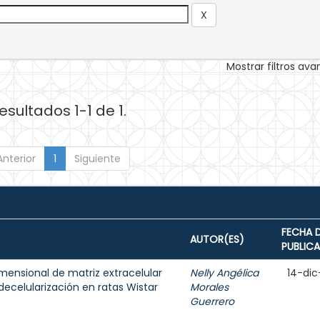
Mostrar filtros av
esultados 1-1 de 1.
Anterior
1
Siguiente
FECHA 
AUTOR(ES)
PUBLIC
mensional de matriz extracelular
Nelly Angélica
14-dic
ecelularización en ratas Wistar
Morales
Guerrero