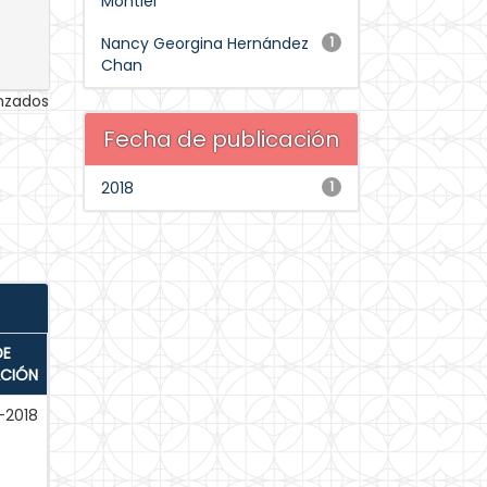
Montiel
Nancy Georgina Hernández
1
Chan
anzados
Fecha de publicación
2018
1
DE
ACIÓN
-2018