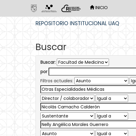
INICIO
Skip
REPOSITORIO INSTITUCIONAL UAQ
navigation
Buscar
Buscar:
por
Filtros actuales: