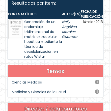
Resultados por ítem:
FECHA DE
PORTADA
TÍTULO
AUTOR(ES)
PUBLICACIÓN
Generación de un
Nelly
14-dic-2018
andamiaje
Angélica
tridimensional de
Morales
matriz extracelular
Guerrero
hepática mediante la
técnica de
decelularización en
ratas Wistar
Temas
Ciencias Médicas
1
Medicina y Ciencias de la Salud
1
Director / colaboradores