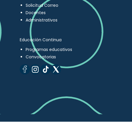
Solicitud Correo
Docentes
Administrativos
Educación Continua
Programas educativos
Convocatorias