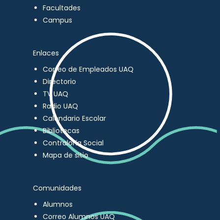
Facultades
Campus
Enlaces
Correo de Empleados UAQ
Directorio
TV UAQ
Radio UAQ
Calendario Escolar
Bibliotecas
Contraloría Social
Mapa de sitio
Comunidades
Alumnos
Correo Alumnos UAQ