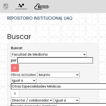
Skip
REPOSITORIO INSTITUCIONAL UAQ
navigation
Buscar
Buscar:
por
Filtros actuales: