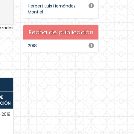
Herbert Luis Hernández
1
Montiel
anzados
Fecha de publicación
2018
1
DE
ACIÓN
-2018