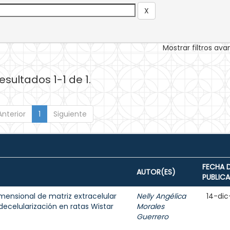
Mostrar filtros av
esultados 1-1 de 1.
Anterior
1
Siguiente
FECHA 
AUTOR(ES)
PUBLIC
mensional de matriz extracelular
Nelly Angélica
14-dic
ecelularización en ratas Wistar
Morales
Guerrero