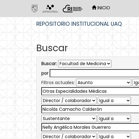
INICIO
Skip
REPOSITORIO INSTITUCIONAL UAQ
navigation
Buscar
Buscar:
por
Filtros actuales: