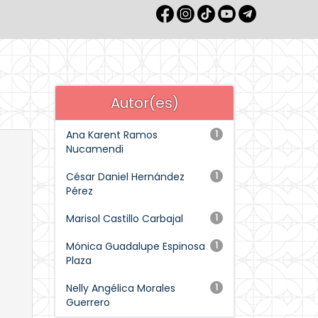
Autor(es)
Ana Karent Ramos
1
Nucamendi
César Daniel Hernández
1
Pérez
Marisol Castillo Carbajal
1
Mónica Guadalupe Espinosa
1
Plaza
Nelly Angélica Morales
1
Guerrero