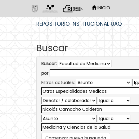
INICIO
Skip
REPOSITORIO INSTITUCIONAL UAQ
navigation
Buscar
Buscar:
por
Filtros actuales:
Comenzar nueva busqueda