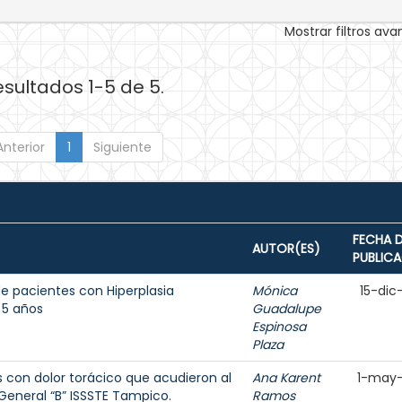
Mostrar filtros av
esultados 1-5 de 5.
Anterior
1
Siguiente
FECHA 
AUTOR(ES)
PUBLIC
e pacientes con Hiperplasia
Mónica
15-dic
 5 años
Guadalupe
Espinosa
Plaza
s con dolor torácico que acudieron al
Ana Karent
1-may
 General “B” ISSSTE Tampico.
Ramos