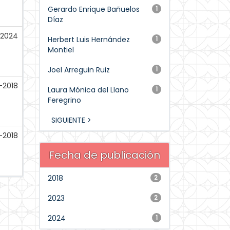
Gerardo Enrique Bañuelos
1
Díaz
-2024
Herbert Luis Hernández
1
Montiel
Joel Arreguin Ruiz
1
-2018
Laura Mónica del Llano
1
Feregrino
SIGUIENTE >
-2018
Fecha de publicación
2018
2
2023
2
2024
1