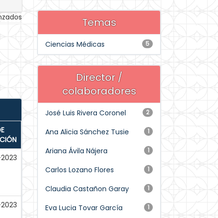
anzados
Temas
Ciencias Médicas
5
Director /
colaboradores
José Luis Rivera Coronel
2
DE
Ana Alicia Sánchez Tusie
1
ACIÓN
Ariana Ávila Nájera
1
-2023
Carlos Lozano Flores
1
Claudia Castañon Garay
1
-2023
Eva Lucia Tovar García
1