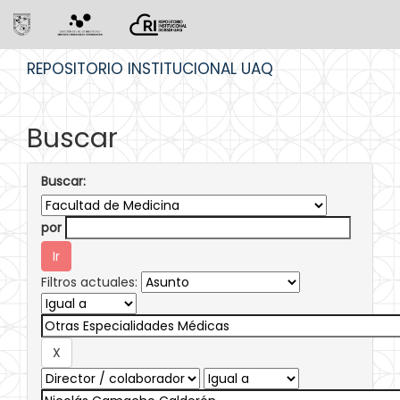
Skip
REPOSITORIO INSTITUCIONAL UAQ
navigation
Buscar
Buscar:
por
Filtros actuales: