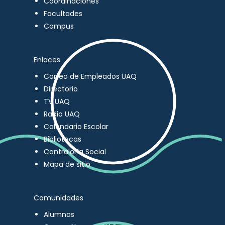
Coordinaciones
Facultades
Campus
Enlaces
Correo de Empleados UAQ
Directorio
TV UAQ
Radio UAQ
Calendario Escolar
Bibliotecas
Contraloría Social
Mapa de sitio
Comunidades
Alumnos