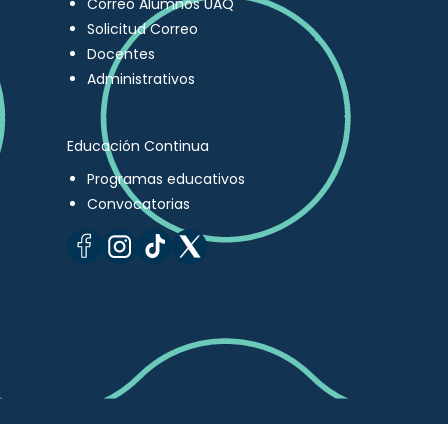
Correo Alumnos UAQ
Solicitud Correo
Docentes
Administrativos
Educación Continua
Programas educativos
Convocatorias