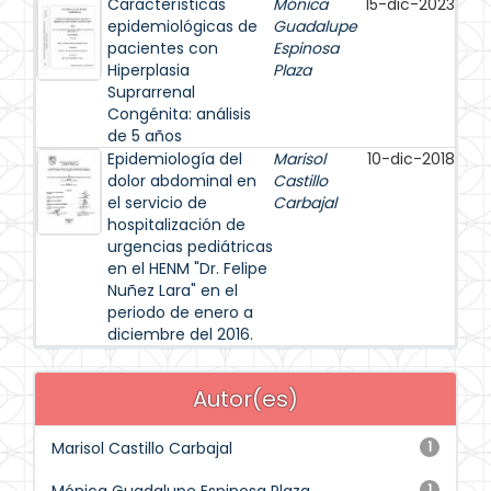
Características
Mónica
15-dic-2023
epidemiológicas de
Guadalupe
pacientes con
Espinosa
Hiperplasia
Plaza
Suprarrenal
Congénita: análisis
de 5 años
Epidemiología del
Marisol
10-dic-2018
dolor abdominal en
Castillo
el servicio de
Carbajal
hospitalización de
urgencias pediátricas
en el HENM "Dr. Felipe
Nuñez Lara" en el
periodo de enero a
diciembre del 2016.
Autor(es)
Marisol Castillo Carbajal
1
1