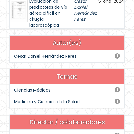
Evaluación de
César
15-ene-2024
predictores de vía
Daniel
aérea difícil en
Hernández
cirugía
Pérez
laparoscópica
Autor(es)
César Daniel Hernández Pérez
1
Temas
Ciencias Médicas
1
Medicina y Ciencias de la Salud
1
Director / colaboradores