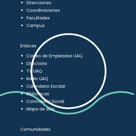
Direcciones
Coordinaciones
Facultades
Campus
Enlaces
Correo de Empleados UAQ
Directorio
TV UAQ
Radio UAQ
Calendario Escolar
Bibliotecas
Contraloría Social
Mapa de sitio
Comunidades