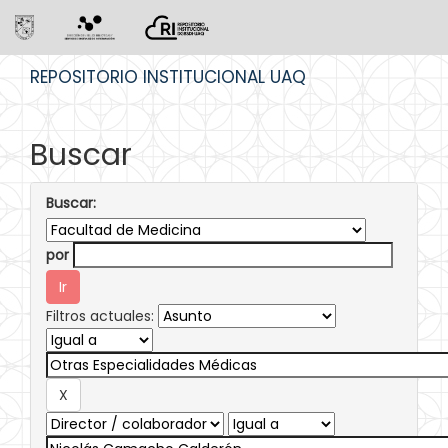
Skip
REPOSITORIO INSTITUCIONAL UAQ
navigation
Buscar
Buscar:
por
Filtros actuales: