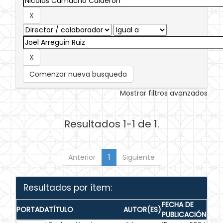
Comenzar nueva busqueda
Mostrar filtros avanzados
Resultados 1-1 de 1.
Anterior
1
Siguiente
Resultados por ítem:
FECHA DE
PORTADA
TÍTULO
AUTOR(ES)
PUBLICACIÓN