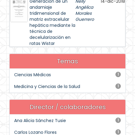
Generación de un
Nelly
14-dic-2018
andamiaje
Angélica
tridimensional de
Morales
matriz extracelular
Guerrero
hepática mediante la
técnica de
decelularización en
ratas Wistar
Temas
Ciencias Médicas
1
Medicina y Ciencias de la Salud
1
Director / colaboradores
Ana Alicia Sánchez Tusie
1
Carlos Lozano Flores
1