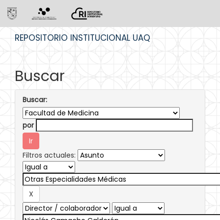
Skip
REPOSITORIO INSTITUCIONAL UAQ
navigation
Buscar
Buscar:
por
Filtros actuales: