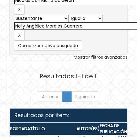
Comenzar nueva busqueda
Mostrar filtros avanzados
Resultados 1-1 de 1.
Anterior
1
Siguiente
Resultados por ítem:
FECHA DE
PORTADA
TÍTULO
AUTOR(ES)
PUBLICACIÓN