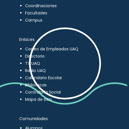
Coordinaciones
Facultades
Campus
Enlaces
Correo de Empleados UAQ
Directorio
TV UAQ
Radio UAQ
Calendario Escolar
Bibliotecas
Contraloría Social
Mapa de sitio
Comunidades
Alumnos