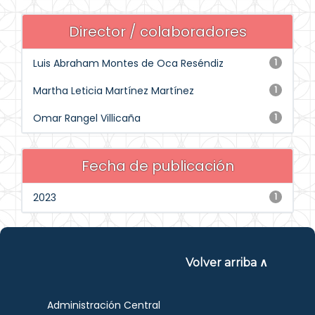
Director / colaboradores
Luis Abraham Montes de Oca Reséndiz
1
Martha Leticia Martínez Martínez
1
Omar Rangel Villicaña
1
Fecha de publicación
2023
1
Volver arriba ∧
Administración Central