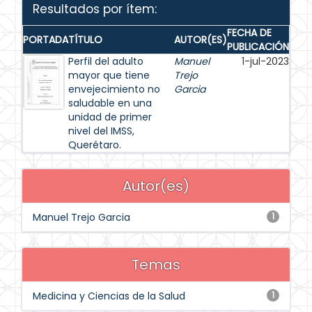
Resultados por ítem:
FECHA DE
PORTADA
TÍTULO
AUTOR(ES)
PUBLICACIÓN
Perfil del adulto
Manuel
1-jul-2023
mayor que tiene
Trejo
envejecimiento no
Garcia
saludable en una
unidad de primer
nivel del IMSS,
Querétaro.
Autor(es)
Manuel Trejo Garcia
1
Temas
Medicina y Ciencias de la Salud
1