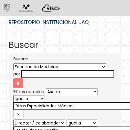
Skip
REPOSITORIO INSTITUCIONAL UAQ
navigation
Buscar
Buscar:
por
Filtros actuales: