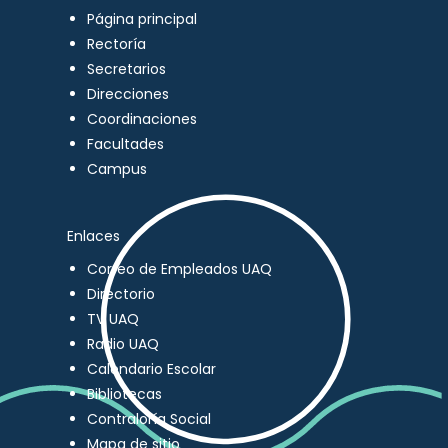
Página principal
Rectoría
Secretarios
Direcciones
Coordinaciones
Facultades
Campus
Enlaces
Correo de Empleados UAQ
Directorio
TV UAQ
Radio UAQ
Calendario Escolar
Bibliotecas
Contraloría Social
Mapa de sitio