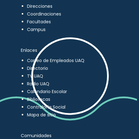
Direcciones
Coordinaciones
Facultades
Campus
Enlaces
Correo de Empleados UAQ
Directorio
TV UAQ
Radio UAQ
Calendario Escolar
Bibliotecas
Contraloría Social
Mapa de sitio
Comunidades