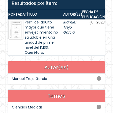
Resultados por ítem:
FECHA DE
PORTADA
TÍTULO
AUTOR(ES)
PUBLICACIÓN
Perfil del adulto
Manuel
1-jul-2023
mayor que tiene
Trejo
envejecimiento no
Garcia
saludable en una
unidad de primer
nivel del IMSS,
Querétaro.
Autor(es)
Manuel Trejo Garcia
1
Temas
Ciencias Médicas
1