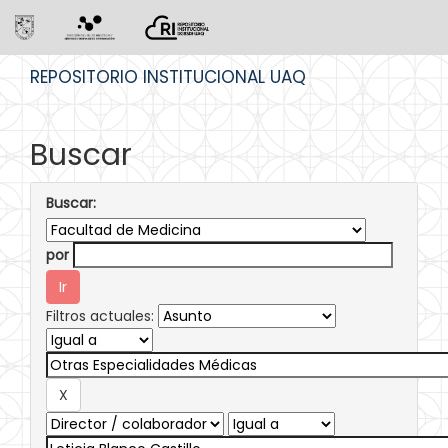
Skip
REPOSITORIO INSTITUCIONAL UAQ
navigation
Buscar
Buscar:
por
Filtros actuales: