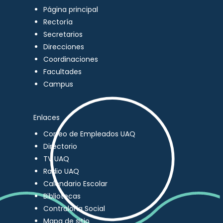
Página principal
Rectoría
Secretarios
Direcciones
Coordinaciones
Facultades
Campus
Enlaces
Correo de Empleados UAQ
Directorio
TV UAQ
Radio UAQ
Calendario Escolar
Bibliotecas
Contraloría Social
Mapa de sitio