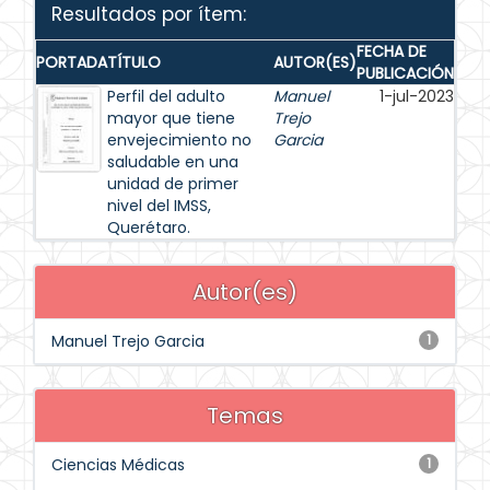
Resultados por ítem:
FECHA DE
PORTADA
TÍTULO
AUTOR(ES)
PUBLICACIÓN
Perfil del adulto
Manuel
1-jul-2023
mayor que tiene
Trejo
envejecimiento no
Garcia
saludable en una
unidad de primer
nivel del IMSS,
Querétaro.
Autor(es)
Manuel Trejo Garcia
1
Temas
Ciencias Médicas
1