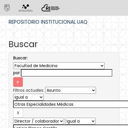
Skip
REPOSITORIO INSTITUCIONAL UAQ
navigation
Buscar
Buscar:
por
Filtros actuales: