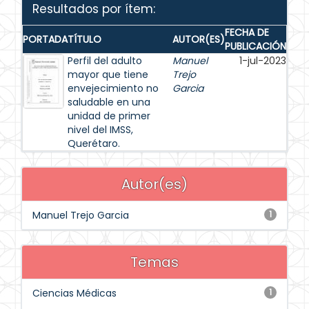
Resultados por ítem:
FECHA DE
PORTADA
TÍTULO
AUTOR(ES)
PUBLICACIÓN
Perfil del adulto
Manuel
1-jul-2023
mayor que tiene
Trejo
envejecimiento no
Garcia
saludable en una
unidad de primer
nivel del IMSS,
Querétaro.
Autor(es)
Manuel Trejo Garcia
1
Temas
Ciencias Médicas
1