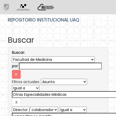
Skip
REPOSITORIO INSTITUCIONAL UAQ
navigation
Buscar
Buscar:
por
Filtros actuales: