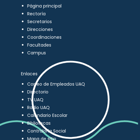
Página principal
Rectoría
Secretarios
Direcciones
Coordinaciones
Facultades
Campus
Enlaces
Correo de Empleados UAQ
Directorio
TV UAQ
Radio UAQ
Calendario Escolar
Bibliotecas
Contraloría Social
Mapa de sitio