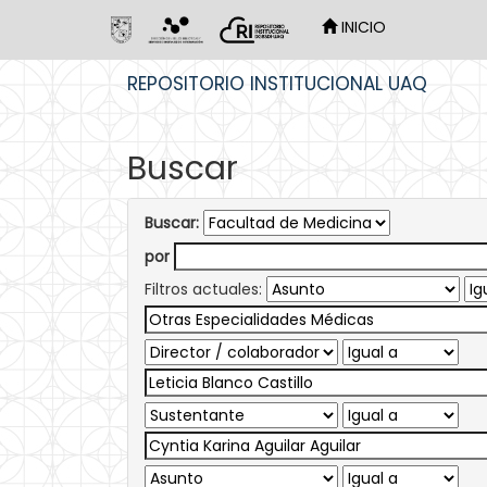
INICIO
Skip
REPOSITORIO INSTITUCIONAL UAQ
navigation
Buscar
Buscar:
por
Filtros actuales: