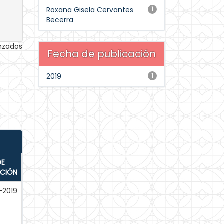
Roxana Gisela Cervantes
1
Becerra
anzados
Fecha de publicación
2019
1
DE
ACIÓN
-2019