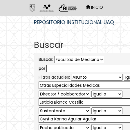
INICIO
Skip
REPOSITORIO INSTITUCIONAL UAQ
navigation
Buscar
Buscar:
por
Filtros actuales: