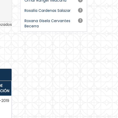
Omar Rangel Villacaña
Rosalía Cardenas Salazar
1
Roxana Gisela Cervantes
1
anzados
Becerra
DE
ACIÓN
-2019