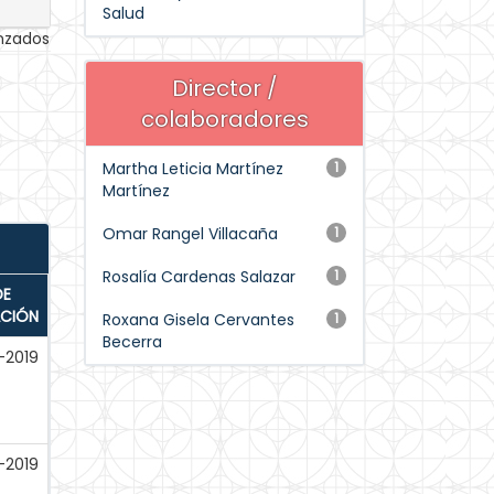
Salud
anzados
Director /
colaboradores
Martha Leticia Martínez
1
Martínez
Omar Rangel Villacaña
1
Rosalía Cardenas Salazar
1
DE
ACIÓN
Roxana Gisela Cervantes
1
Becerra
-2019
-2019