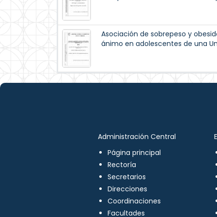
Asociación de sobrepeso y obesid
ánimo en adolescentes de una Uni
Administración Central
Página principal
Rectoría
Secretarios
Direcciones
Coordinaciones
Facultades