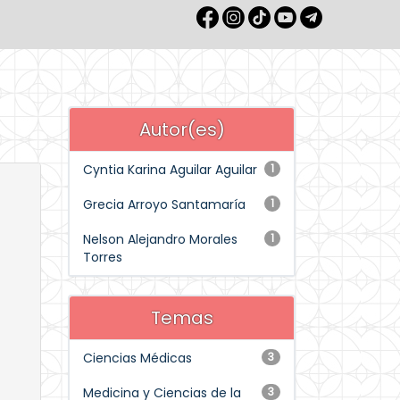
Autor(es)
Cyntia Karina Aguilar Aguilar
1
Grecia Arroyo Santamaría
1
Nelson Alejandro Morales
1
Torres
Temas
Ciencias Médicas
3
Medicina y Ciencias de la
3