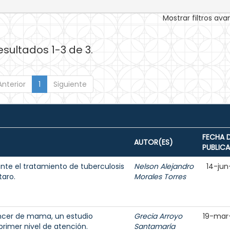
Mostrar filtros av
esultados 1-3 de 3.
Anterior
1
Siguiente
FECHA 
AUTOR(ES)
PUBLIC
nte el tratamiento de tuberculosis
Nelson Alejandro
14-jun
taro.
Morales Torres
áncer de mama, un estudio
Grecia Arroyo
19-mar
rimer nivel de atención.
Santamaría