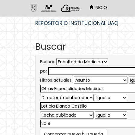
INICIO
Skip
REPOSITORIO INSTITUCIONAL UAQ
navigation
Buscar
Buscar:
por
Filtros actuales:
Comenzar nueva busqueda