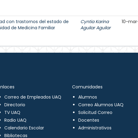
ad con trastornos del estado de
Cyntia Karina
10-mar
dad de Medicina Familiar
Aguilar Aguilar
Enlaces
Comunidades
Correo de Empleados UAQ
Alumnos
Directorio
Correo Alumnos UAQ
TV UAQ
Solicitud Correo
Radio UAQ
Docentes
Calendario Escolar
Administrativos
Bibliotecas