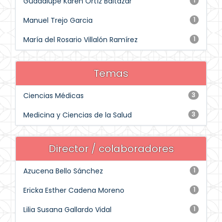
Guadalupe Karen Ortíz Baltazar
1
Manuel Trejo Garcia
1
María del Rosario Villalón Ramírez
1
Temas
Ciencias Médicas
3
Medicina y Ciencias de la Salud
3
Director / colaboradores
Azucena Bello Sánchez
1
Ericka Esther Cadena Moreno
1
Lilia Susana Gallardo Vidal
1