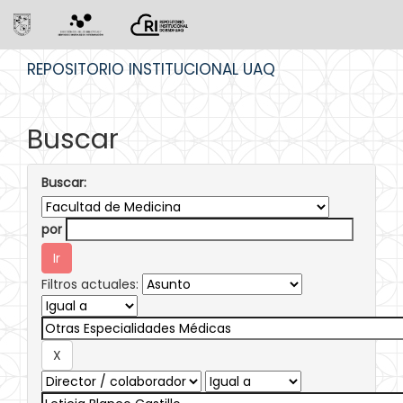
Skip
REPOSITORIO INSTITUCIONAL UAQ
navigation
Buscar
Buscar:
por
Filtros actuales: