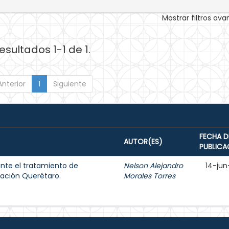
Mostrar filtros av
esultados 1-1 de 1.
Anterior
1
Siguiente
FECHA D
AUTOR(ES)
PUBLICA
ante el tratamiento de
Nelson Alejandro
14-jun
gación Querétaro.
Morales Torres