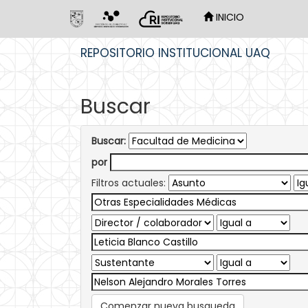
INICIO
Skip
REPOSITORIO INSTITUCIONAL UAQ
navigation
Buscar
Buscar:
por
Filtros actuales:
Comenzar nueva busqueda