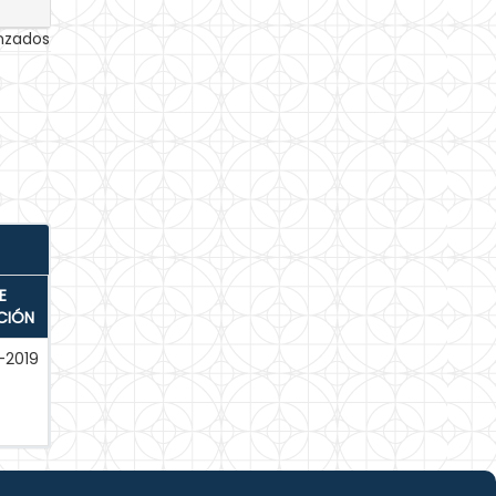
anzados
E
CIÓN
-2019