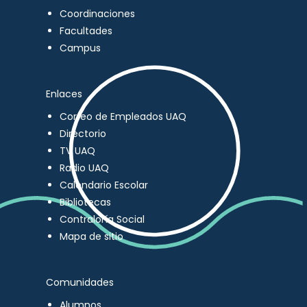
Coordinaciones
Facultades
Campus
Enlaces
Correo de Empleados UAQ
Directorio
TV UAQ
Radio UAQ
Calendario Escolar
Bibliotecas
Contraloría Social
Mapa de sitio
Comunidades
Alumnos