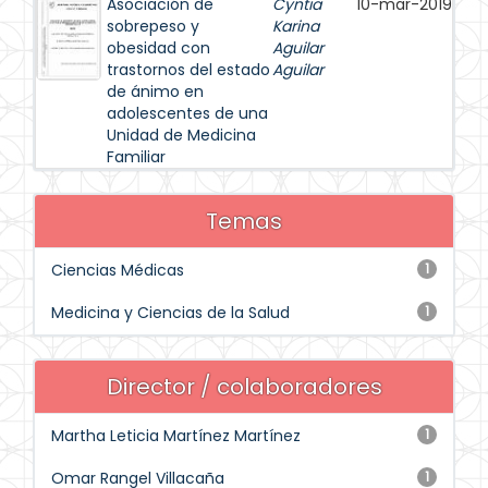
Asociación de
Cyntia
10-mar-2019
sobrepeso y
Karina
obesidad con
Aguilar
trastornos del estado
Aguilar
de ánimo en
adolescentes de una
Unidad de Medicina
Familiar
Temas
Ciencias Médicas
1
Medicina y Ciencias de la Salud
1
Director / colaboradores
Martha Leticia Martínez Martínez
1
Omar Rangel Villacaña
1