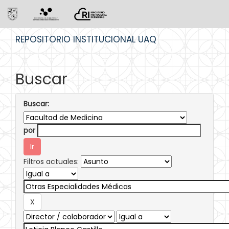
Skip
REPOSITORIO INSTITUCIONAL UAQ
navigation
Buscar
Buscar:
por
Filtros actuales: