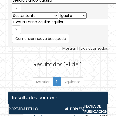
Comenzar nueva busqueda
Mostrar filtros avanzados
Resultados 1-1 de 1.
Anterior
1
Siguiente
Resultados por ítem:
FECHA DE
PORTADA
TÍTULO
AUTOR(ES)
PUBLICACIÓN