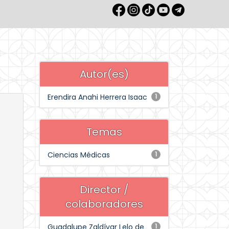
Autor(es)
Erendira Anahi Herrera Isaac
1
Temas
Ciencias Médicas
1
Director /
colaboradores
Guadalupe Zaldívar Lelo de
1