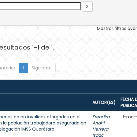
Mostrar filtros av
esultados 1-1 de 1.
Anterior
1
Siguiente
FECHA 
AUTOR(ES)
PUBLIC
ámenes de no invalidez otorgados en el
Erendira
1-mar
en la población trabajadora asegurada en
Anahi
 delegación IMSS Querétaro
Herrera
Isaac