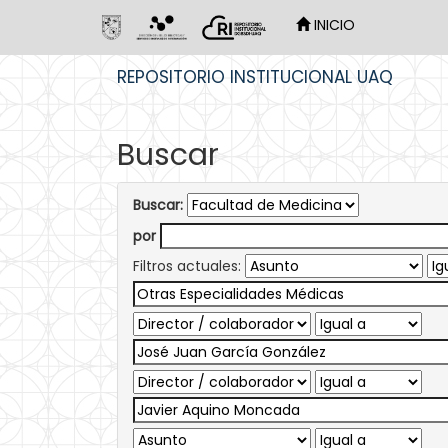
INICIO
Skip
REPOSITORIO INSTITUCIONAL UAQ
navigation
Buscar
Buscar:
por
Filtros actuales: