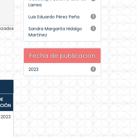
Larrea
Luis Eduardo Pérez Peña
1
anzados
Sandra Margarita Hidalgo
1
Martínez
Fecha de publicación
2023
1
DE
ACIÓN
-2023