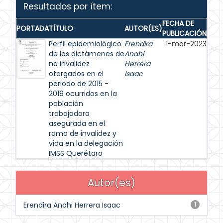
Resultados por ítem:
FECHA DE
PORTADA
TÍTULO
AUTOR(ES)
PUBLICACIÓN
Perfil epidemiológico
Erendira
1-mar-2023
de los dictámenes de
Anahi
no invalidez
Herrera
otorgados en el
Isaac
periodo de 2015 -
2019 ocurridos en la
población
trabajadora
asegurada en el
ramo de invalidez y
vida en la delegación
IMSS Querétaro
Autor(es)
Erendira Anahi Herrera Isaac
1