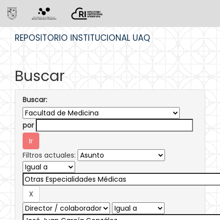
Skip
REPOSITORIO INSTITUCIONAL UAQ
navigation
Buscar
Buscar:
por
Filtros actuales: