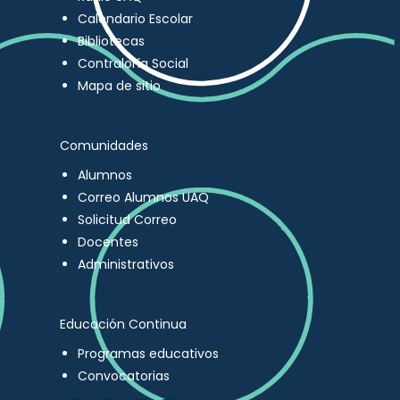
Calendario Escolar
Bibliotecas
Contraloría Social
Mapa de sitio
Comunidades
Alumnos
Correo Alumnos UAQ
Solicitud Correo
Docentes
Administrativos
Educación Continua
Programas educativos
Convocatorias