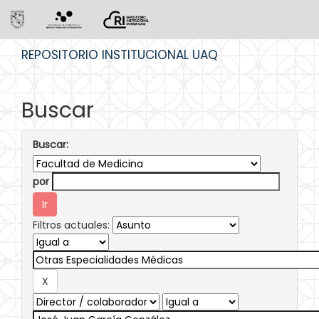
Skip
REPOSITORIO INSTITUCIONAL UAQ
navigation
Buscar
Buscar:
por
Filtros actuales: