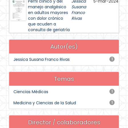
Perfil clínico y del
Jessica
5-mar-2024
manejo analgésico
Susana
en adultos mayores
Franco
con dolor crónico
Rivas
que acuden a
consulta de geriatría
Autor(es)
Jessica Susana Franco Rivas
1
Temas
Ciencias Médicas
1
Medicina y Ciencias de la Salud
1
Director / colaboradores