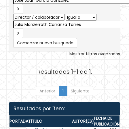
Comenzar nueva busqueda
Mostrar filtros avanzados
Resultados 1-1 de 1.
Anterior
1
Siguiente
Resultados por ítem:
FECHA DE
PORTADA
TÍTULO
AUTOR(ES)
PUBLICACIÓN