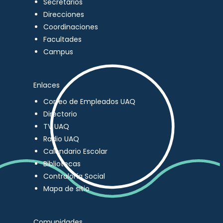
Secretarios
Direcciones
Coordinaciones
Facultades
Campus
Enlaces
Correo de Empleados UAQ
Directorio
TV UAQ
Radio UAQ
Calendario Escolar
Bibliotecas
Contraloría Social
Mapa de sitio
Comunidades