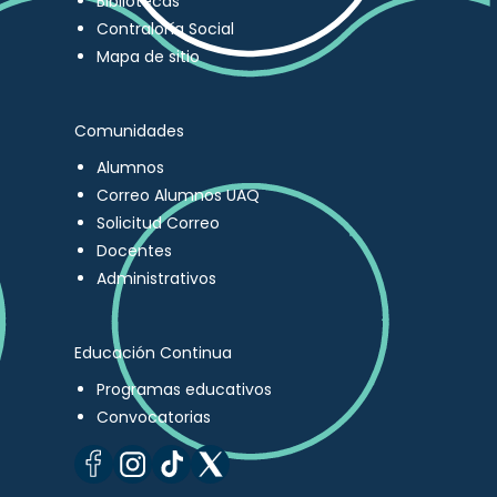
Bibliotecas
Contraloría Social
Mapa de sitio
Comunidades
Alumnos
Correo Alumnos UAQ
Solicitud Correo
Docentes
Administrativos
Educación Continua
Programas educativos
Convocatorias