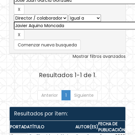
Comenzar nueva busqueda
Mostrar filtros avanzados
Resultados 1-1 de 1.
Anterior
1
Siguiente
Resultados por ítem:
FECHA DE
PORTADA
TÍTULO
AUTOR(ES)
PUBLICACIÓN