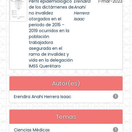
Perfil epidemiológico
Erendira
1-mar-2023
de los dictámenes de
Anahi
no invalidez
Herrera
otorgados en el
Isaac
periodo de 2015 -
2019 ocurridos en la
población
trabajadora
asegurada en el
ramo de invalidez y
vida en la delegación
IMSS Querétaro
Autor(es)
Erendira Anahi Herrera Isaac
1
Temas
Ciencias Médicas
1