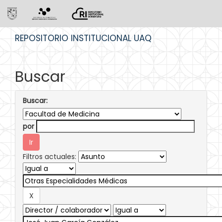
Skip
REPOSITORIO INSTITUCIONAL UAQ
navigation
Buscar
Buscar:
por
Filtros actuales: