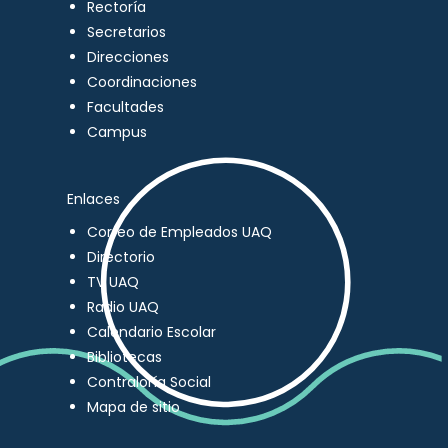
Rectoría
Secretarios
Direcciones
Coordinaciones
Facultades
Campus
Enlaces
Correo de Empleados UAQ
Directorio
TV UAQ
Radio UAQ
Calendario Escolar
Bibliotecas
Contraloría Social
Mapa de sitio