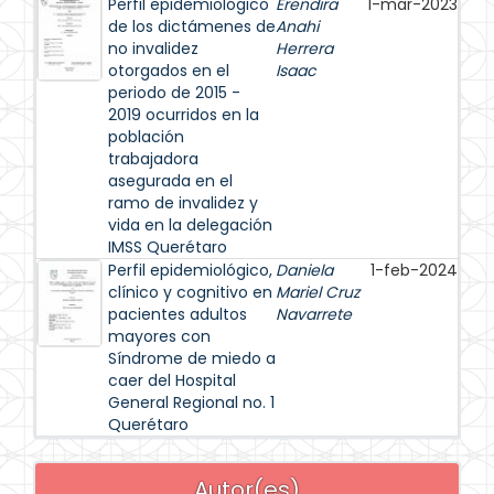
Perfil epidemiológico
Erendira
1-mar-2023
de los dictámenes de
Anahi
no invalidez
Herrera
otorgados en el
Isaac
periodo de 2015 -
2019 ocurridos en la
población
trabajadora
asegurada en el
ramo de invalidez y
vida en la delegación
IMSS Querétaro
Perfil epidemiológico,
Daniela
1-feb-2024
clínico y cognitivo en
Mariel Cruz
pacientes adultos
Navarrete
mayores con
Síndrome de miedo a
caer del Hospital
General Regional no. 1
Querétaro
Autor(es)