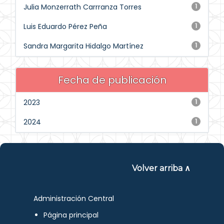
Julia Monzerrath Carrranza Torres
1
Luis Eduardo Pérez Peña
1
Sandra Margarita Hidalgo Martínez
1
Fecha de publicación
2023
1
2024
1
Volver arriba ∧
Administración Central
Página principal