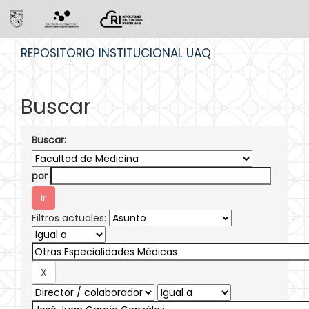
Skip
REPOSITORIO INSTITUCIONAL UAQ
navigation
Buscar
Buscar:
por
Filtros actuales: