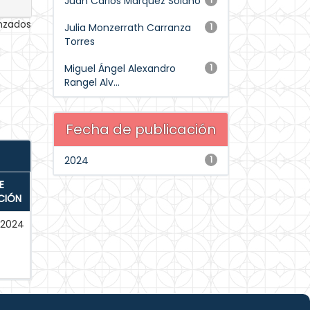
Juan Carlos Márquez Solano
anzados
Julia Monzerrath Carranza
1
Torres
Miguel Ángel Alexandro
1
Rangel Alv...
Fecha de publicación
2024
1
E
CIÓN
2024