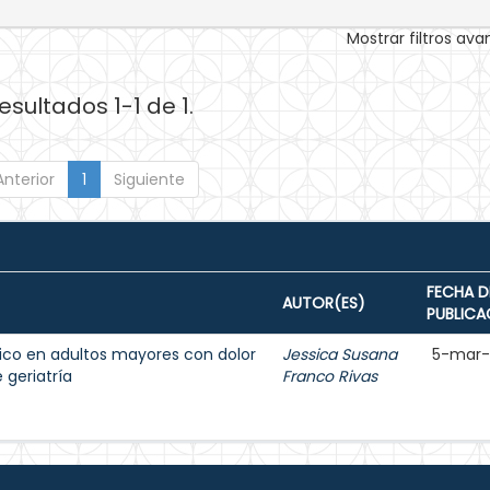
Mostrar filtros av
esultados 1-1 de 1.
Anterior
1
Siguiente
FECHA D
AUTOR(ES)
PUBLICA
ésico en adultos mayores con dolor
Jessica Susana
5-mar-
 geriatría
Franco Rivas