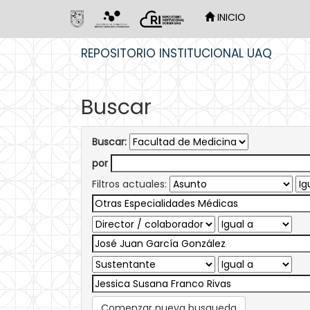
INICIO
Skip
REPOSITORIO INSTITUCIONAL UAQ
navigation
Buscar
Buscar:
por
Filtros actuales:
Comenzar nueva busqueda