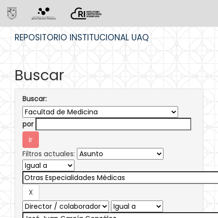
Skip
REPOSITORIO INSTITUCIONAL UAQ
navigation
Buscar
Buscar:
por
Filtros actuales: