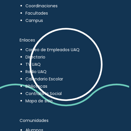
Coordinaciones
Facultades
Campus
Enlaces
Correo de Empleados UAQ
Directorio
TV UAQ
Radio UAQ
Calendario Escolar
Bibliotecas
Contraloría Social
Mapa de sitio
Comunidades
Alumnos