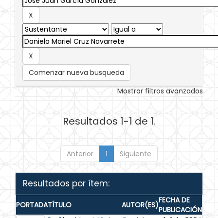
Comenzar nueva busqueda
Mostrar filtros avanzados
Resultados 1-1 de 1.
Anterior
1
Siguiente
Resultados por ítem:
FECHA DE
PORTADA
TÍTULO
AUTOR(ES)
PUBLICACIÓN