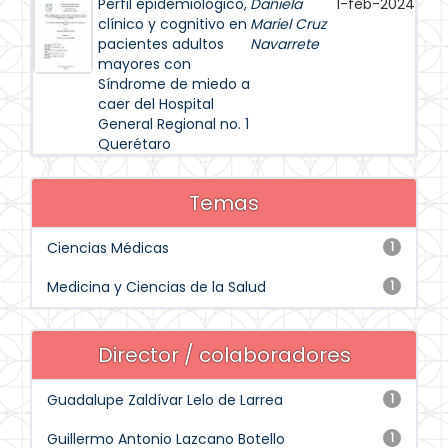
Perfil epidemiológico,
Daniela
1-feb-2024
clínico y cognitivo en
Mariel Cruz
pacientes adultos
Navarrete
mayores con
Síndrome de miedo a
caer del Hospital
General Regional no. 1
Querétaro
Temas
Ciencias Médicas
1
Medicina y Ciencias de la Salud
1
Director / colaboradores
Guadalupe Zaldívar Lelo de Larrea
1
Guillermo Antonio Lazcano Botello
1