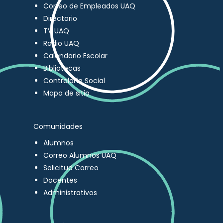
Correo de Empleados UAQ
Directorio
TV UAQ
Radio UAQ
Calendario Escolar
Bibliotecas
Contraloría Social
Mapa de sitio
Comunidades
Alumnos
Correo Alumnos UAQ
Solicitud Correo
Docentes
Administrativos