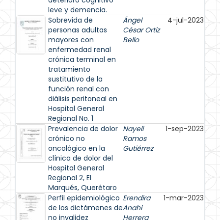
deterioro cognitivo
leve y demencia.
Sobrevida de
Ángel
4-jul-2023
personas adultas
César Ortiz
mayores con
Bello
enfermedad renal
crónica terminal en
tratamiento
sustitutivo de la
función renal con
diálisis peritoneal en
Hospital General
Regional No. 1
Prevalencia de dolor
Nayeli
1-sep-2023
crónico no
Ramos
oncológico en la
Gutiérrez
clínica de dolor del
Hospital General
Regional 2, El
Marqués, Querétaro
Perfil epidemiológico
Erendira
1-mar-2023
de los dictámenes de
Anahi
no invalidez
Herrera