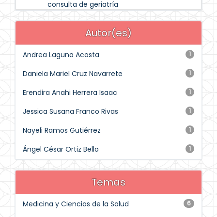
consulta de geriatría
Autor(es)
Andrea Laguna Acosta
1
Daniela Mariel Cruz Navarrete
1
Erendira Anahi Herrera Isaac
1
Jessica Susana Franco Rivas
1
Nayeli Ramos Gutiérrez
1
Ángel César Ortiz Bello
1
Temas
Medicina y Ciencias de la Salud
6