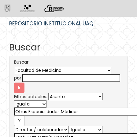
Skip
REPOSITORIO INSTITUCIONAL UAQ
navigation
Buscar
Buscar:
por
Filtros actuales: