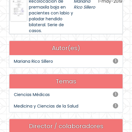
Recolocación de
Mariana
1-may-2019
premaxila baja en
Rico Sillero
pacientes con labio y
paladar hendido
bilateral. Serie de
casos.
Autor(es)
Mariana Rico Sillero
1
Temas
Ciencias Médicas
1
Medicina y Ciencias de la Salud
1
Director / colaboradores