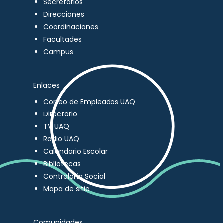
Secretarios
Direcciones
Coordinaciones
Facultades
Campus
Enlaces
Correo de Empleados UAQ
Directorio
TV UAQ
Radio UAQ
Calendario Escolar
Bibliotecas
Contraloría Social
Mapa de sitio
Comunidades