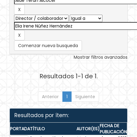
Comenzar nueva busqueda
Mostrar filtros avanzados
Resultados 1-1 de 1.
Anterior
1
Siguiente
Resultados por ítem:
FECHA DE
PORTADA
TÍTULO
AUTOR(ES)
PUBLICACIÓN