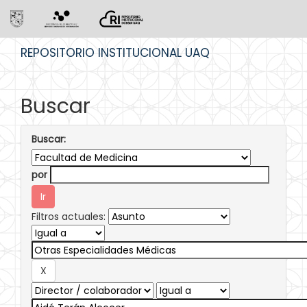
Skip
REPOSITORIO INSTITUCIONAL UAQ
navigation
Buscar
Buscar:
por
Filtros actuales: