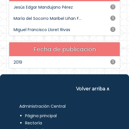
Jesús Edgar Mandujano Pérez
1
María del Socorro Maribel Liñan F...
1
Miguel Francisco Lloret Rivas
1
Fecha de publicación
2019
1
Volver arriba ∧
Administración Central
Página principal
Rectoría