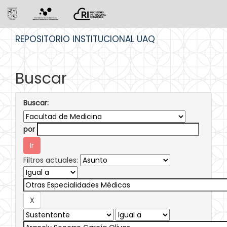
Skip
REPOSITORIO INSTITUCIONAL UAQ
navigation
Buscar
Buscar:
por
Filtros actuales: