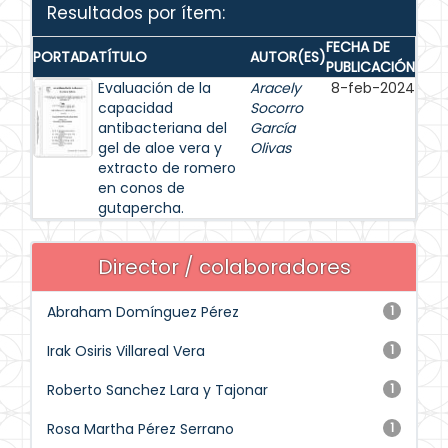
Resultados por ítem:
FECHA DE
PORTADA
TÍTULO
AUTOR(ES)
PUBLICACIÓN
Evaluación de la
Aracely
8-feb-2024
capacidad
Socorro
antibacteriana del
García
gel de aloe vera y
Olivas
extracto de romero
en conos de
gutapercha.
Director / colaboradores
Abraham Domínguez Pérez
1
Irak Osiris Villareal Vera
1
Roberto Sanchez Lara y Tajonar
1
Rosa Martha Pérez Serrano
1