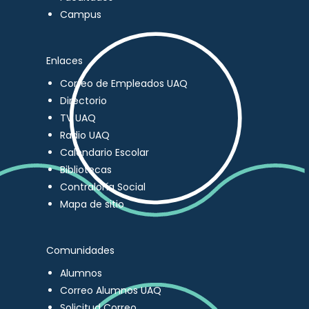
Campus
Enlaces
Correo de Empleados UAQ
Directorio
TV UAQ
Radio UAQ
Calendario Escolar
Bibliotecas
Contraloría Social
Mapa de sitio
Comunidades
Alumnos
Correo Alumnos UAQ
Solicitud Correo