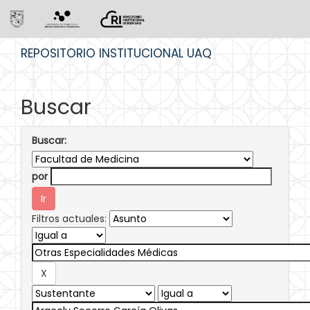
Skip
REPOSITORIO INSTITUCIONAL UAQ
navigation
Buscar
Buscar:
por
Filtros actuales: