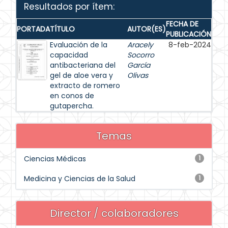
Resultados por ítem:
FECHA DE
PORTADA
TÍTULO
AUTOR(ES)
PUBLICACIÓN
Evaluación de la
Aracely
8-feb-2024
capacidad
Socorro
antibacteriana del
García
gel de aloe vera y
Olivas
extracto de romero
en conos de
gutapercha.
Temas
Ciencias Médicas
1
Medicina y Ciencias de la Salud
1
Director / colaboradores