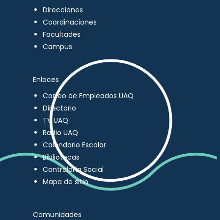
Direcciones
Coordinaciones
Facultades
Campus
Enlaces
Correo de Empleados UAQ
Directorio
TV UAQ
Radio UAQ
Calendario Escolar
Bibliotecas
Contraloría Social
Mapa de sitio
Comunidades