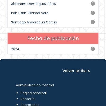
Abraham Domínguez Pérez
1
Irak Osiris Villareal Vera
1
Santiago Andaracua García
1
Fecha de publicación
2024
1
Volver arriba ∧
Administración Central
Página principal
Rectoría
Secretarios