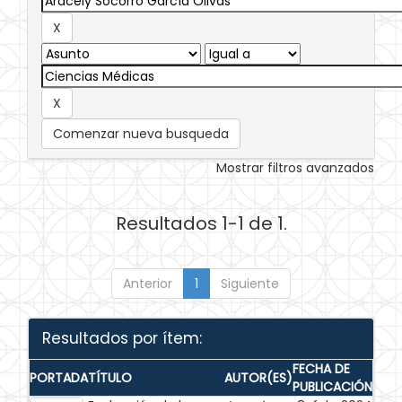
Comenzar nueva busqueda
Mostrar filtros avanzados
Resultados 1-1 de 1.
Anterior
1
Siguiente
Resultados por ítem:
FECHA DE
PORTADA
TÍTULO
AUTOR(ES)
PUBLICACIÓN