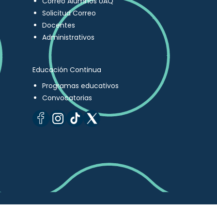
Correo Alumnos UAQ
Solicitud Correo
Docentes
Administrativos
Educación Continua
Programas educativos
Convocatorias