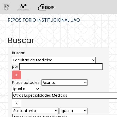
Skip
REPOSITORIO INSTITUCIONAL UAQ
navigation
Buscar
Buscar:
por
Filtros actuales: