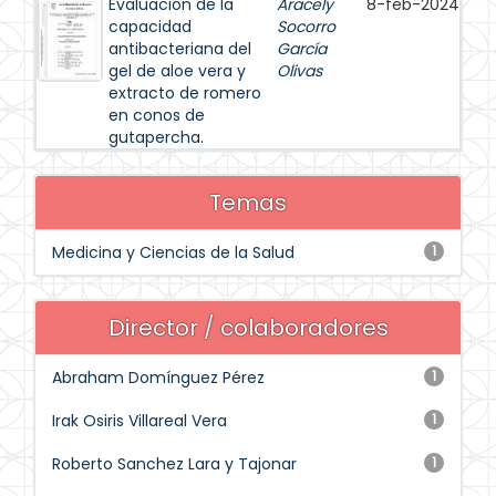
Evaluación de la
Aracely
8-feb-2024
capacidad
Socorro
antibacteriana del
García
gel de aloe vera y
Olivas
extracto de romero
en conos de
gutapercha.
Temas
Medicina y Ciencias de la Salud
1
Director / colaboradores
Abraham Domínguez Pérez
1
Irak Osiris Villareal Vera
1
Roberto Sanchez Lara y Tajonar
1