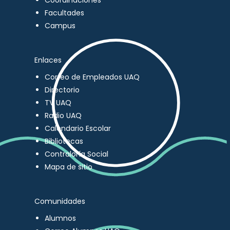
Coordinaciones
Facultades
Campus
Enlaces
Correo de Empleados UAQ
Directorio
TV UAQ
Radio UAQ
Calendario Escolar
Bibliotecas
Contraloría Social
Mapa de sitio
Comunidades
Alumnos