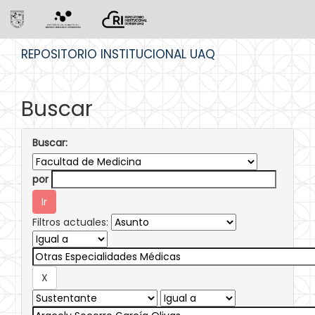
Skip
REPOSITORIO INSTITUCIONAL UAQ
navigation
Buscar
Buscar:
por
Filtros actuales: