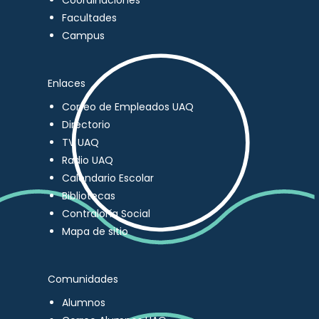
Coordinaciones
Facultades
Campus
Enlaces
Correo de Empleados UAQ
Directorio
TV UAQ
Radio UAQ
Calendario Escolar
Bibliotecas
Contraloría Social
Mapa de sitio
Comunidades
Alumnos