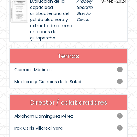
Evaluación de la
Aracely
8-feb-2024
capacidad
Socorro
antibacteriana del
García
gel de aloe vera y
Olivas
extracto de romero
en conos de
gutapercha.
Temas
Ciencias Médicas
1
Medicina y Ciencias de la Salud
1
Director / colaboradores
Abraham Domínguez Pérez
1
Irak Osiris Villareal Vera
1