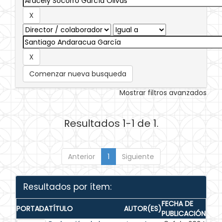
Comenzar nueva busqueda
Mostrar filtros avanzados
Resultados 1-1 de 1.
Anterior
1
Siguiente
Resultados por ítem:
FECHA DE
PORTADA
TÍTULO
AUTOR(ES)
PUBLICACIÓN