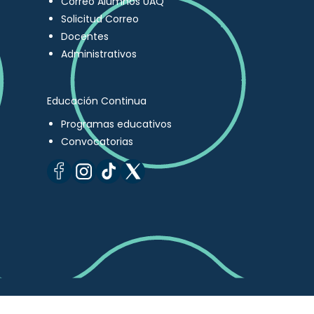
Correo Alumnos UAQ
Solicitud Correo
Docentes
Administrativos
Educación Continua
Programas educativos
Convocatorias