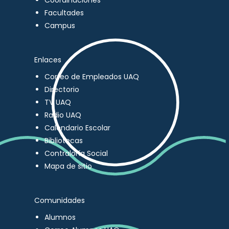
Coordinaciones
Facultades
Campus
Enlaces
Correo de Empleados UAQ
Directorio
TV UAQ
Radio UAQ
Calendario Escolar
Bibliotecas
Contraloría Social
Mapa de sitio
Comunidades
Alumnos