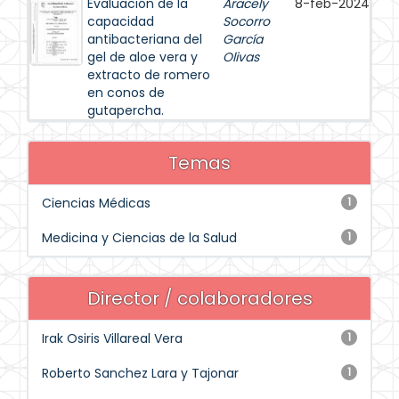
Evaluación de la
Aracely
8-feb-2024
capacidad
Socorro
antibacteriana del
García
gel de aloe vera y
Olivas
extracto de romero
en conos de
gutapercha.
Temas
Ciencias Médicas
1
Medicina y Ciencias de la Salud
1
Director / colaboradores
Irak Osiris Villareal Vera
1
Roberto Sanchez Lara y Tajonar
1