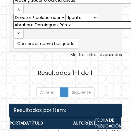
Comenzar nueva busqueda
Mostrar filtros avanzados
Resultados 1-1 de 1.
Anterior
1
Siguiente
Resultados por ítem:
FECHA DE
PORTADA
TÍTULO
AUTOR(ES)
PUBLICACIÓN