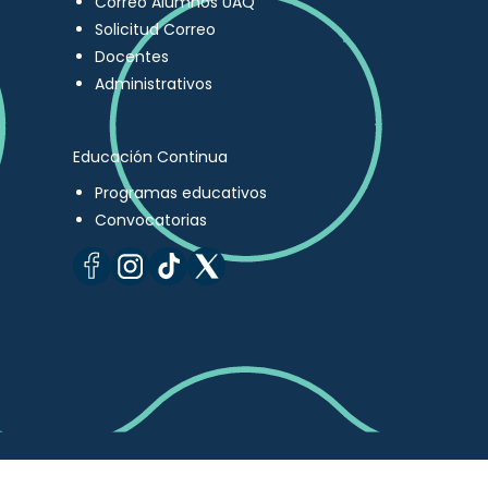
Correo Alumnos UAQ
Solicitud Correo
Docentes
Administrativos
Educación Continua
Programas educativos
Convocatorias