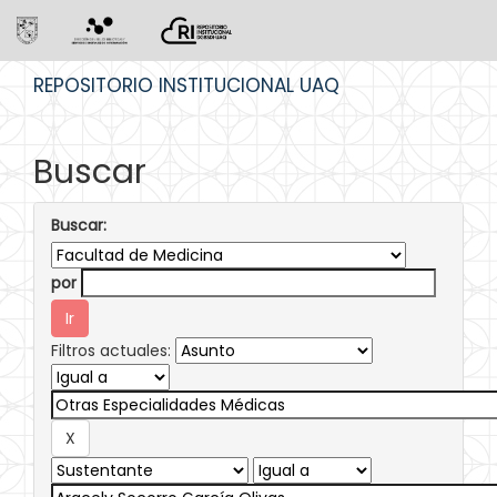
Skip
REPOSITORIO INSTITUCIONAL UAQ
navigation
Buscar
Buscar:
por
Filtros actuales: