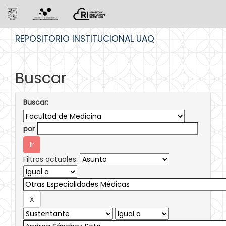
Skip
REPOSITORIO INSTITUCIONAL UAQ
navigation
Buscar
Buscar:
por
Filtros actuales: