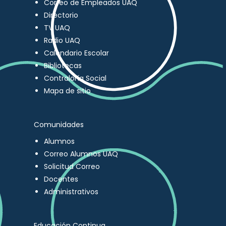
Correo de Empleados UAQ
Directorio
TV UAQ
Radio UAQ
Calendario Escolar
Bibliotecas
Contraloría Social
Mapa de sitio
Comunidades
Alumnos
Correo Alumnos UAQ
Solicitud Correo
Docentes
Administrativos
Educación Continua