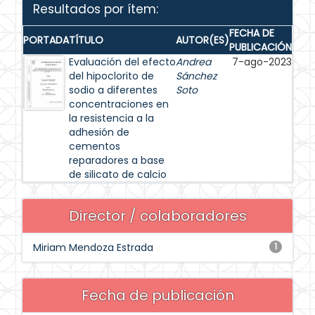
Resultados por ítem:
FECHA DE
PORTADA
TÍTULO
AUTOR(ES)
PUBLICACIÓN
Evaluación del efecto
Andrea
7-ago-2023
del hipoclorito de
Sánchez
sodio a diferentes
Soto
concentraciones en
la resistencia a la
adhesión de
cementos
reparadores a base
de silicato de calcio
Director / colaboradores
Miriam Mendoza Estrada
1
Fecha de publicación