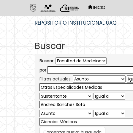
INICIO
Skip
REPOSITORIO INSTITUCIONAL UAQ
navigation
Buscar
Buscar:
por
Filtros actuales:
Comenzar nueva busqueda