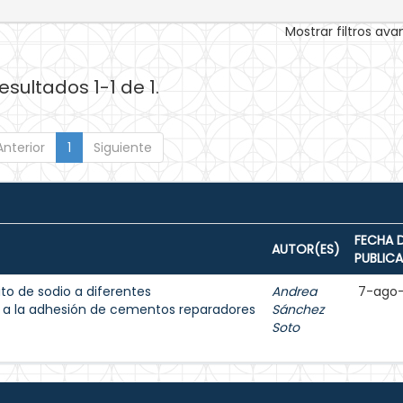
Mostrar filtros av
esultados 1-1 de 1.
Anterior
1
Siguiente
FECHA 
AUTOR(ES)
PUBLIC
ito de sodio a diferentes
Andrea
7-ago
a a la adhesión de cementos reparadores
Sánchez
Soto