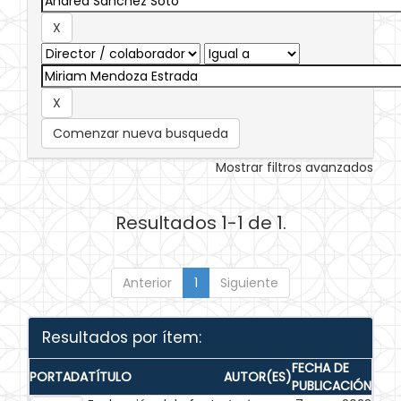
Comenzar nueva busqueda
Mostrar filtros avanzados
Resultados 1-1 de 1.
Anterior
1
Siguiente
Resultados por ítem:
FECHA DE
PORTADA
TÍTULO
AUTOR(ES)
PUBLICACIÓN