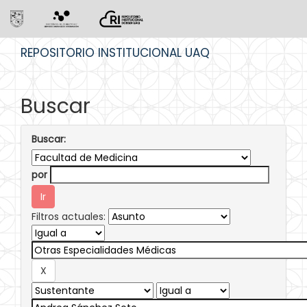
Skip
REPOSITORIO INSTITUCIONAL UAQ
navigation
Buscar
Buscar:
por
Filtros actuales: