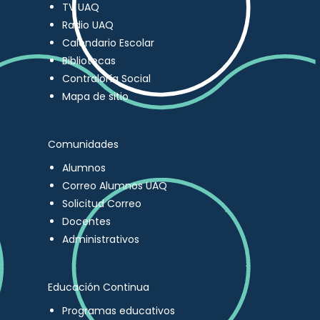
TV UAQ
Radio UAQ
Calendario Escolar
Bibliotecas
Contraloría Social
Mapa de sitio
Comunidades
Alumnos
Correo Alumnos UAQ
Solicitud Correo
Docentes
Administrativos
Educación Continua
Programas educativos