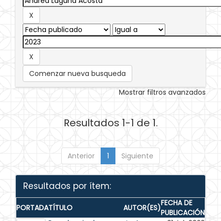
Comenzar nueva busqueda
Mostrar filtros avanzados
Resultados 1-1 de 1.
Anterior
1
Siguiente
Resultados por ítem:
FECHA DE
PORTADA
TÍTULO
AUTOR(ES)
PUBLICACIÓN