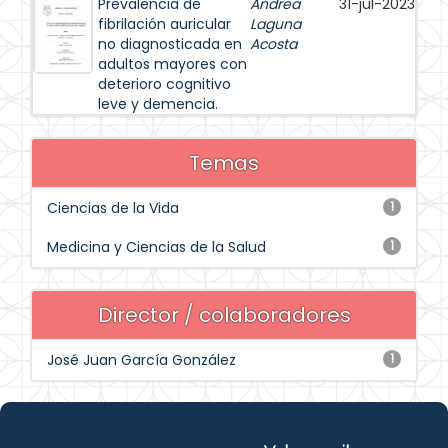
Prevalencia de
Andrea
31-jul-2023
fibrilación auricular
Laguna
no diagnosticada en
Acosta
adultos mayores con
deterioro cognitivo
leve y demencia.
Temas
Ciencias de la Vida
1
Medicina y Ciencias de la Salud
1
Director / colaboradores
José Juan García González
1