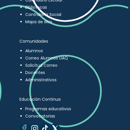
Calendario Escolar
Bibliotecas
Contraloría Social
Mapa de sitio
Comunidades
Alumnos
Correo Alumnos UAQ
Solicitud Correo
Docentes
Administrativos
Educación Continua
Programas educativos
Convocatorias