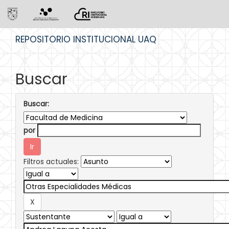
Skip
REPOSITORIO INSTITUCIONAL UAQ
navigation
Buscar
Buscar:
por
Filtros actuales: