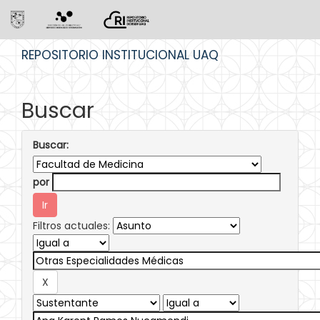
Skip
REPOSITORIO INSTITUCIONAL UAQ
navigation
Buscar
Buscar:
por
Filtros actuales: