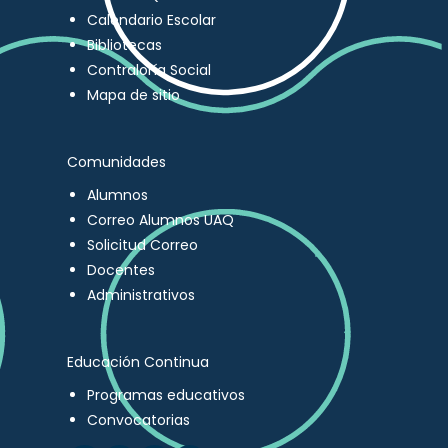
Calendario Escolar
Bibliotecas
Contraloría Social
Mapa de sitio
Comunidades
Alumnos
Correo Alumnos UAQ
Solicitud Correo
Docentes
Administrativos
Educación Continua
Programas educativos
Convocatorias