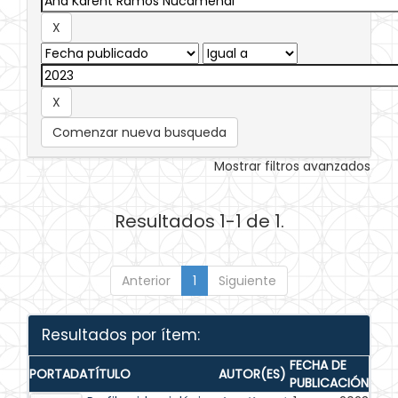
Comenzar nueva busqueda
Mostrar filtros avanzados
Resultados 1-1 de 1.
Anterior
1
Siguiente
Resultados por ítem:
FECHA DE
PORTADA
TÍTULO
AUTOR(ES)
PUBLICACIÓN