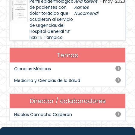
Perfil epidemiológico
Ana Karent
1-may-2023
de pacientes con
Ramos
dolor torácico que
Nucamendi
acudieron al servicio
de urgencias del
Hospital General “B”
ISSSTE Tampico.
Temas
Ciencias Médicas
1
Medicina y Ciencias de la Salud
1
Director / colaboradores
Nicolás Camacho Calderón
1