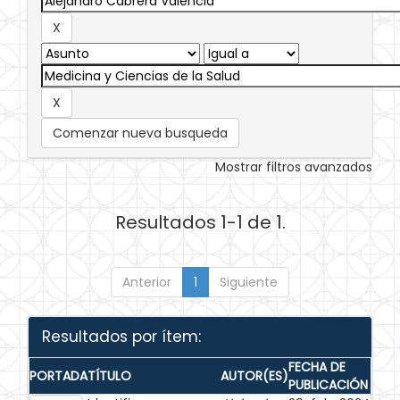
Comenzar nueva busqueda
Mostrar filtros avanzados
Resultados 1-1 de 1.
Anterior
1
Siguiente
Resultados por ítem:
FECHA DE
PORTADA
TÍTULO
AUTOR(ES)
PUBLICACIÓN