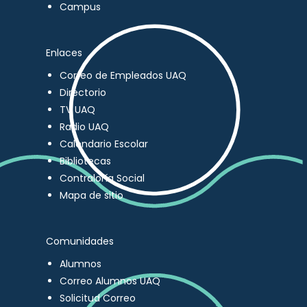
Campus
Enlaces
Correo de Empleados UAQ
Directorio
TV UAQ
Radio UAQ
Calendario Escolar
Bibliotecas
Contraloría Social
Mapa de sitio
Comunidades
Alumnos
Correo Alumnos UAQ
Solicitud Correo