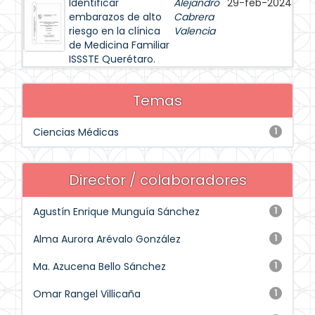
Identificar
Alejandro
29-feb-2024
embarazos de alto
Cabrera
riesgo en la clínica
Valencia
de Medicina Familiar
ISSSTE Querétaro.
Temas
Ciencias Médicas
1
Director / colaboradores
Agustín Enrique Munguía Sánchez
1
Alma Aurora Arévalo González
1
Ma. Azucena Bello Sánchez
1
Omar Rangel Villicaña
1