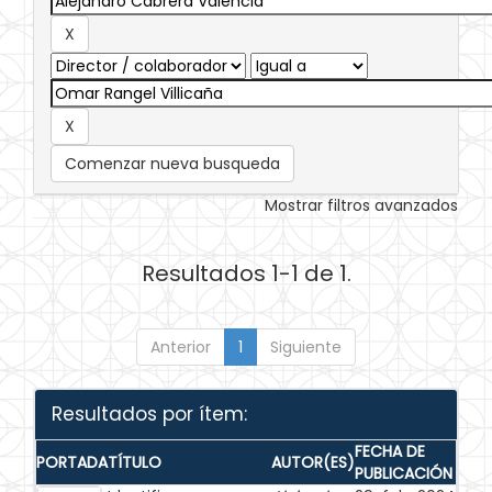
Comenzar nueva busqueda
Mostrar filtros avanzados
Resultados 1-1 de 1.
Anterior
1
Siguiente
Resultados por ítem:
FECHA DE
PORTADA
TÍTULO
AUTOR(ES)
PUBLICACIÓN