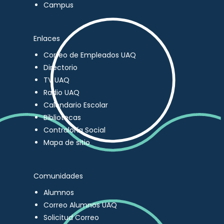
Campus
Enlaces
Correo de Empleados UAQ
Directorio
TV UAQ
Radio UAQ
Calendario Escolar
Bibliotecas
Contraloría Social
Mapa de sitio
Comunidades
Alumnos
Correo Alumnos UAQ
Solicitud Correo