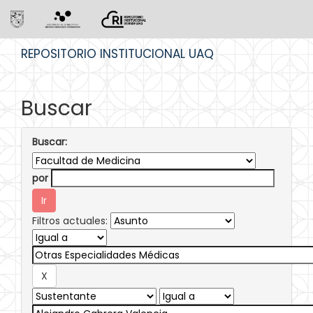
Skip
REPOSITORIO INSTITUCIONAL UAQ
navigation
Buscar
Buscar:
por
Filtros actuales: