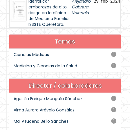
Identificar
Alejandro
29-feb-2024
embarazos de alto
Cabrera
riesgo en la clínica
Valencia
de Medicina Familiar
ISSSTE Querétaro.
Temas
Ciencias Médicas
1
Medicina y Ciencias de la Salud
1
Director / colaboradores
Agustín Enrique Munguía Sánchez
1
Alma Aurora Arévalo González
1
Ma. Azucena Bello Sánchez
1