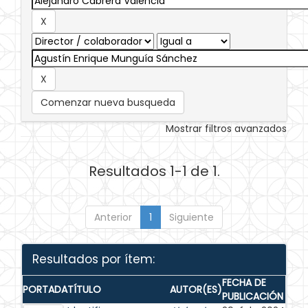
Comenzar nueva busqueda
Mostrar filtros avanzados
Resultados 1-1 de 1.
Anterior
1
Siguiente
Resultados por ítem:
FECHA DE
PORTADA
TÍTULO
AUTOR(ES)
PUBLICACIÓN