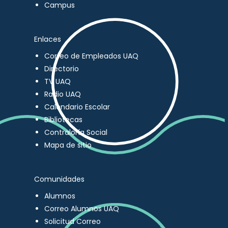
Campus
Enlaces
Correo de Empleados UAQ
Directorio
TV UAQ
Radio UAQ
Calendario Escolar
Bibliotecas
Contraloría Social
Mapa de sitio
Comunidades
Alumnos
Correo Alumnos UAQ
Solicitud Correo