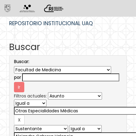
Skip
REPOSITORIO INSTITUCIONAL UAQ
navigation
Buscar
Buscar:
por
Filtros actuales: