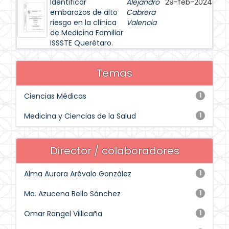
Identificar
Alejandro
29-feb-2024
embarazos de alto
Cabrera
riesgo en la clínica
Valencia
de Medicina Familiar
ISSSTE Querétaro.
Temas
Ciencias Médicas
1
Medicina y Ciencias de la Salud
1
Director / colaboradores
Alma Aurora Arévalo González
1
Ma. Azucena Bello Sánchez
1
Omar Rangel Villicaña
1