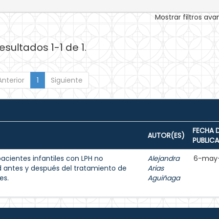
Mostrar filtros av
esultados 1-1 de 1.
Anterior
1
Siguiente
FECHA 
AUTOR(ES)
PUBLIC
acientes infantiles con LPH no
Alejandra
6-may
d antes y después del tratamiento de
Arias
es.
Aguiñaga