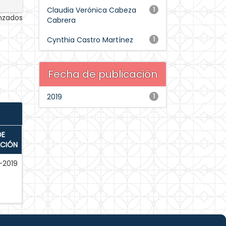
Claudia Verónica Cabeza
1
anzados
Cabrera
Cynthia Castro Martínez
1
Fecha de publicación
2019
1
DE
ACIÓN
-2019