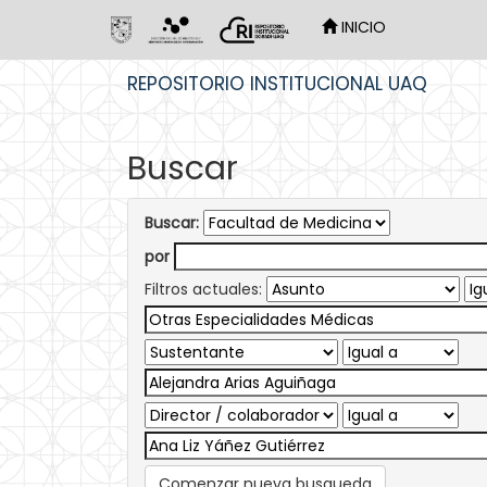
INICIO
Skip
REPOSITORIO INSTITUCIONAL UAQ
navigation
Buscar
Buscar:
por
Filtros actuales:
Comenzar nueva busqueda