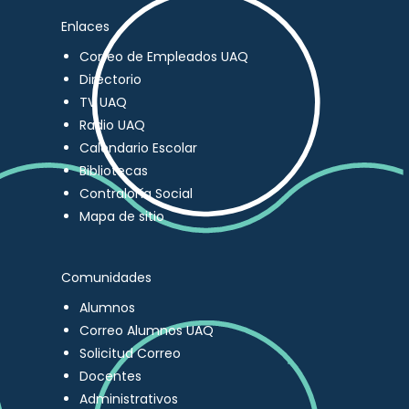
Enlaces
Correo de Empleados UAQ
Directorio
TV UAQ
Radio UAQ
Calendario Escolar
Bibliotecas
Contraloría Social
Mapa de sitio
Comunidades
Alumnos
Correo Alumnos UAQ
Solicitud Correo
Docentes
Administrativos