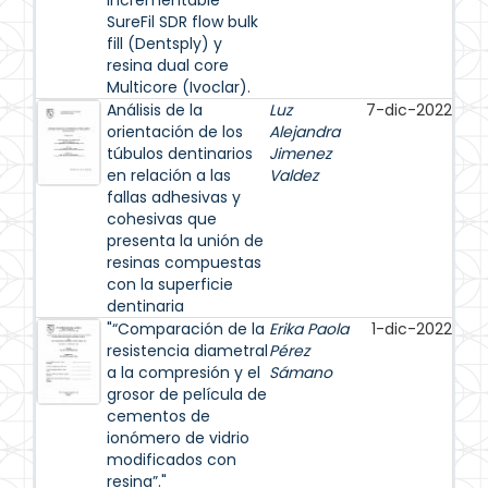
incrementable
SureFil SDR flow bulk
fill (Dentsply) y
resina dual core
Multicore (Ivoclar).
Análisis de la
Luz
7-dic-2022
orientación de los
Alejandra
túbulos dentinarios
Jimenez
en relación a las
Valdez
fallas adhesivas y
cohesivas que
presenta la unión de
resinas compuestas
con la superficie
dentinaria
"“Comparación de la
Erika Paola
1-dic-2022
resistencia diametral
Pérez
a la compresión y el
Sámano
grosor de película de
cementos de
ionómero de vidrio
modificados con
resina”."