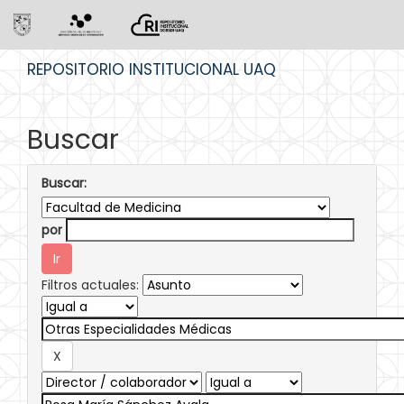
Skip
REPOSITORIO INSTITUCIONAL UAQ
navigation
Buscar
Buscar:
por
Filtros actuales: