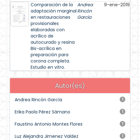
Comparación de la
Andrea
9-ene-2019
adaptación marginal
Rincón
en restauraciones
García
provisionales
elaboradas con
acrílico de
autocurado y resina
Bis-acrílica en
preparación para
corona completa.
Estudio en vitro.
Autor(es)
Andrea Rincón García
1
Erika Paola Pérez Sámano
1
Faustino Antonio Montes Flores
1
Luz Alejandra Jimenez Valdez
1