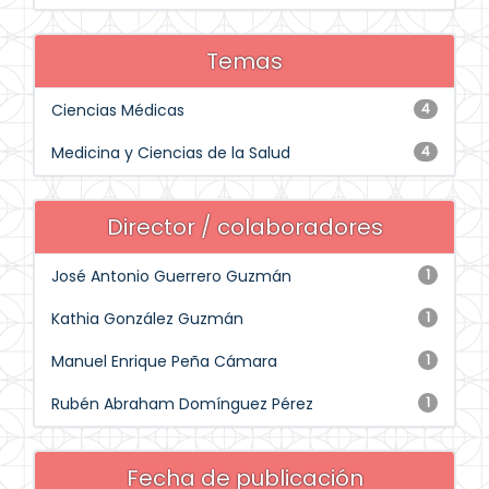
Temas
Ciencias Médicas
4
Medicina y Ciencias de la Salud
4
Director / colaboradores
José Antonio Guerrero Guzmán
1
Kathia González Guzmán
1
Manuel Enrique Peña Cámara
1
Rubén Abraham Domínguez Pérez
1
Fecha de publicación