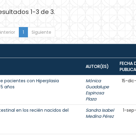
esultados 1-3 de 3.
Anterior
1
Siguiente
FECHA 
AUTOR(ES)
PUBLIC
e pacientes con Hiperplasia
Mónica
15-dic
 5 años
Guadalupe
Espinosa
Plaza
testinal en los recién nacidos del
Sandra Isabel
1-sep
Medina Pérez