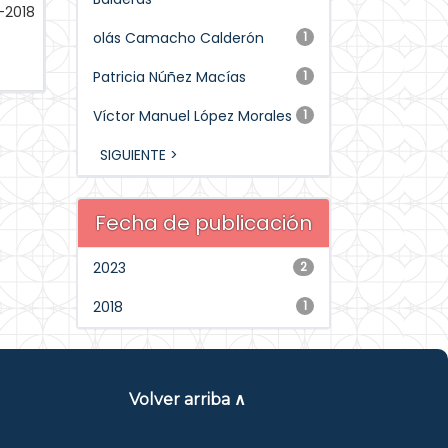
-2018
olás Camacho Calderón
1
Patricia Núñez Macías
1
Víctor Manuel López Morales
1
SIGUIENTE >
Fecha de publicación
2023
2
2018
1
Volver arriba ∧