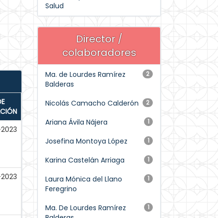
Salud
Director /
colaboradores
Ma. de Lourdes Ramírez
2
Balderas
DE
Nicolás Camacho Calderón
2
ACIÓN
Ariana Ávila Nájera
1
-2023
Josefina Montoya López
1
Karina Castelán Arriaga
1
-2023
Laura Mónica del Llano
1
Feregrino
Ma. De Lourdes Ramírez
1
Balderas