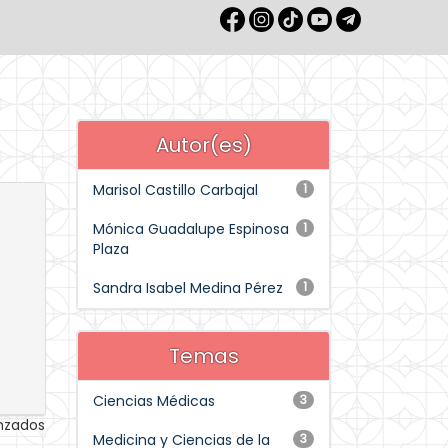
Autor(es)
Marisol Castillo Carbajal
1
Mónica Guadalupe Espinosa
1
Plaza
Sandra Isabel Medina Pérez
1
Temas
Ciencias Médicas
3
anzados
Medicina y Ciencias de la
3