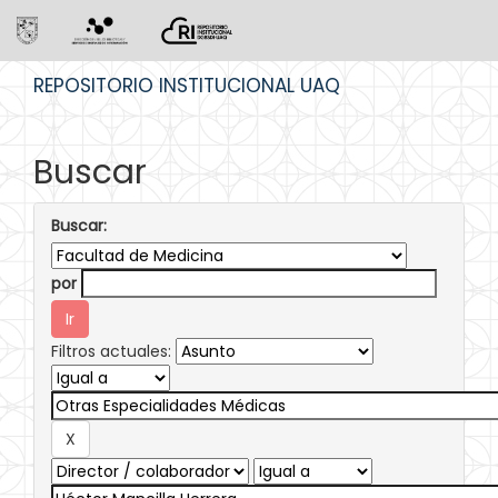
Skip
REPOSITORIO INSTITUCIONAL UAQ
navigation
Buscar
Buscar:
por
Filtros actuales: