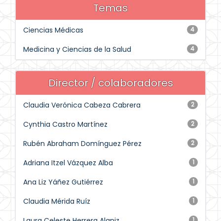
Temas
Ciencias Médicas
4
Medicina y Ciencias de la Salud
4
Director / colaboradores
Claudia Verónica Cabeza Cabrera
2
Cynthia Castro Martínez
2
Rubén Abraham Domínguez Pérez
2
Adriana Itzel Vázquez Alba
1
Ana Liz Yáñez Gutiérrez
1
Claudia Mérida Ruíz
1
Laura Celeste Herrera Alaniz
1