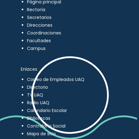
Página principal
Rectoría
Secretarios
Direcciones
Coordinaciones
Facultades
Campus
Enlaces
Correo de Empleados UAQ
Directorio
TV UAQ
Radio UAQ
Calendario Escolar
Bibliotecas
Contraloría Social
Mapa de sitio