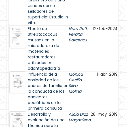
ionómero de vidrio
usados como
selladores de
superficie: Estudio in
vitro.
Efecto de
Nora Ruth
12-feb-2024
Streptococcus
Peralta
mutans en la
Barcenas
microdureza de
materiales
restauradores
utilizados en
odontopediatría
Influencia dela
Mónica
1-abr-2019
ansiedad de los
Cecilia
padres de familia en
Silva
la conducta de los
Molina
pacientes
pediátricos en la
primera consulta.
Desarrollo y
Alicia Díaz
28-may-2019
evaluación de una
Magdaleno
técnica para la