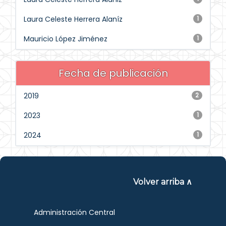
Laura Celeste Herrera Alaníz
1
Mauricio López Jiménez
1
Fecha de publicación
2019
2
2023
1
2024
1
Volver arriba ∧
Administración Central